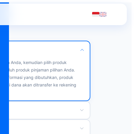
t akun Anda, kemudian pilih produk
u unduh produk pinjaman pilihan Anda.
i informasi yang dibutuhkan, produk
tujui dana akan ditransfer ke rekening
produk pinjaman yang tersedia diaplikasi
0.000