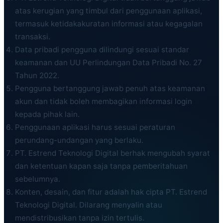
atas kerugian yang timbul dari penggunaan aplikasi,
termasuk ketidakakuratan informasi atau kegagalan
transaksi.
Data pribadi pengguna dilindungi sesuai standar
keamanan dan UU Perlindungan Data Pribadi No. 27
Tahun 2022.
Pengguna bertanggung jawab penuh atas keamanan
akun dan tidak boleh membagikan informasi login
kepada pihak lain.
Penggunaan aplikasi harus sesuai peraturan
perundang-undangan yang berlaku.
PT. Estrend Teknologi Digital berhak mengubah syarat
dan ketentuan kapan saja tanpa pemberitahuan
sebelumnya.
Konten, desain, dan fitur adalah hak cipta PT. Estrend
Teknologi Digital. Dilarang menyalin atau
mendistribusikan tanpa izin tertulis.