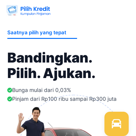
Saatnya pilih yang tepat
Bandingkan.
Pilih. Ajukan.
Bunga mulai dari 0,03%
Pinjam dari Rp100 ribu sampai Rp300 juta